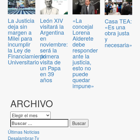
La Justicia
León XIV
«La
Casa TEA:
deja sin
visitará la
concejal
«Es una
margen a
Argentina
Lorena
obra justa
Milei para
en
Alderete
y
incumplir
noviembre:
debe
necesaria»
la Ley de
será la
responder
Financiamiento
primera
ante la
Universitario
visita de
justicia,
un Papa
esto no
en 39
puede
años
quedar
impune»
ARCHIVO
Últimas Noticias
Desalambrar-Tv