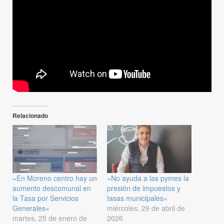
Relacionado
«En Moreno centro hay un
«No ayuda a las pymes la
aumento descomunal en
presión de impuestos y
la Tasa por Servicios
tasas municipales»
Generales»
miércoles, 29 de abril de
martes, 25 de enero de
2026