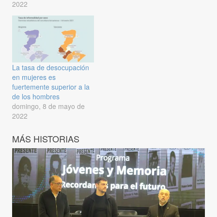
2022
La tasa de desocupación
en mujeres es
fuertemente superior a la
de los hombres
domingo, 8 de mayo de
2022
MÁS HISTORIAS