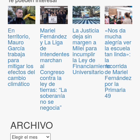
En
Mariel
La Justicia
«Nos da
territorio,
Fernández
deja sin
mucha
Mauro
y La Liga
margen a
alegría ver
García
de
Milei para
la escuela
trabaja
Intendentes
incumplir
tan linda»:
para
marchan
la Ley de
la
mitigar los
al
Financiamiento
recorrida
efectos del
Congreso
Universitario
de Mariel
cambio
contra la
Fernández
climático
ley de
por la
tierras: “La
Primaria
soberanía
49
no se
negocia”
ARCHIVO