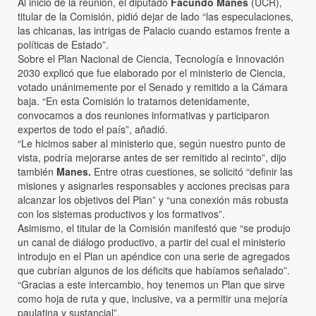
Al inicio de la reunión, el diputado
Facundo Manes
(UCR),
titular de la Comisión, pidió dejar de lado “las especulaciones,
las chicanas, las intrigas de Palacio cuando estamos frente a
políticas de Estado”.
Sobre el Plan Nacional de Ciencia, Tecnología e Innovación
2030 explicó que fue elaborado por el ministerio de Ciencia,
votado unánimemente por el Senado y remitido a la Cámara
baja. “En esta Comisión lo tratamos detenidamente,
convocamos a dos reuniones informativas y participaron
expertos de todo el país”, añadió.
“Le hicimos saber al ministerio que, según nuestro punto de
vista, podría mejorarse antes de ser remitido al recinto”, dijo
también
Manes.
Entre otras cuestiones, se solicitó “definir las
misiones y asignarles responsables y acciones precisas para
alcanzar los objetivos del Plan” y “una conexión más robusta
con los sistemas productivos y los formativos”.
Asimismo, el titular de la Comisión manifestó que “se produjo
un canal de diálogo productivo, a partir del cual el ministerio
introdujo en el Plan un apéndice con una serie de agregados
que cubrían algunos de los déficits que habíamos señalado”.
“Gracias a este intercambio, hoy tenemos un Plan que sirve
como hoja de ruta y que, inclusive, va a permitir una mejoría
paulatina y sustancial”.