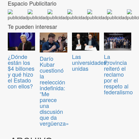
Espacio Publicitario
Te pueden interesar
¿Dónde
Las
La
Darío
están los
universidades,
Provincia
Kubar
$4 billones
unidas
reiteró el
cuestionó
y qué hizo
reclamo
la
el Estado
por el
reelección
con ellos?
respeto al
indefinida:
federalismo
“Me
parece
una
discusión
que da
vergüenza»