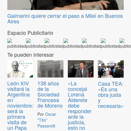
Galmarini quiere cerrar el paso a Milei en Buenos
Aires
Espacio Publicitario
Te pueden interesar
León XIV
138 años
«La
Casa TEA:
visitará la
de la
concejal
«Es una
Argentina
Sociedad
Lorena
obra justa
en
Francesa
Alderete
y
noviembre:
de Moreno
debe
necesaria»
será la
responder
Por
Oscar
primera
ante la
"Tito"
visita de
justicia,
Passarelli
un Papa
esto no