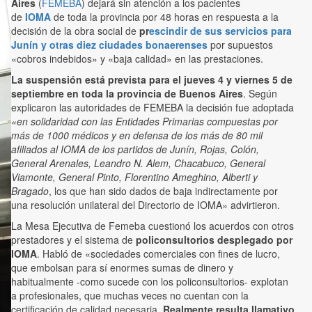
Aires
(
FEMEBA
) dejará sin atención a los pacientes
de
IOMA
de toda la provincia por 48 horas en respuesta a la
decisión de la obra social de
pr
escindir de sus servicios para
Junín y otras diez ciudades bonaerenses
por supuestos
«cobros indebidos» y «baja calidad» en las prestaciones.
La suspensión
está prevista para el jueves 4 y viernes 5 de
septiembre en toda la provincia de Buenos Aires
. Según
explicaron las autoridades de FEMEBA la decisión fue adoptada
«en solidaridad con las Entidades Primarias compuestas por
más de 1000 médicos y en defensa de los más de 80 mil
afiliados al IOMA de los partidos de Junín, Rojas, Colón,
General Arenales, Leandro N. Alem, Chacabuco, General
Viamonte, General Pinto, Florentino Ameghino, Alberti y
Bragado
, los que han sido dados de baja indirectamente por
una resolución unilateral del Directorio de IOMA» advirtieron.
La Mesa Ejecutiva de Femeba cuestionó los acuerdos con otros
prestadores y el sistema de
policonsultorios desplegado por
IOMA
. Habló de «sociedades comerciales con fines de lucro,
que embolsan para sí enormes sumas de dinero y
habitualmente -como sucede con los policonsultorios- explotan
a profesionales, que muchas veces no cuentan con la
certificación de calidad necesaria.
Realmente resulta llamativo