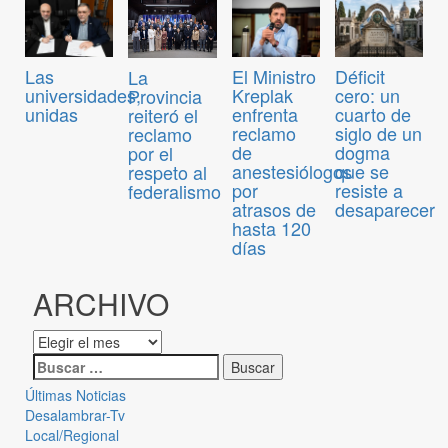
Las
El Ministro
Déficit
La
universidades,
Kreplak
cero: un
Provincia
unidas
enfrenta
cuarto de
reiteró el
reclamo
siglo de un
reclamo
de
dogma
por el
anestesiólogos
que se
respeto al
por
resiste a
federalismo
atrasos de
desaparecer
hasta 120
días
ARCHIVO
Últimas Noticias
Desalambrar-Tv
Local/Regional