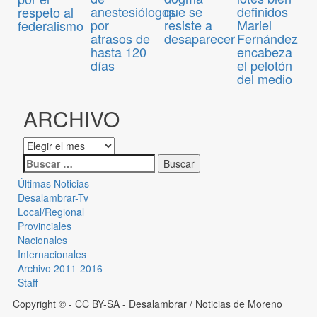
anestesiólogos
que se
definidos
respeto al
por
resiste a
Mariel
federalismo
atrasos de
desaparecer
Fernández
hasta 120
encabeza
días
el pelotón
del medio
ARCHIVO
Últimas Noticias
Desalambrar-Tv
Local/Regional
Provinciales
Nacionales
Internacionales
Archivo 2011-2016
Staff
Copyright © - CC BY-SA
- Desalambrar / Noticias de Moreno