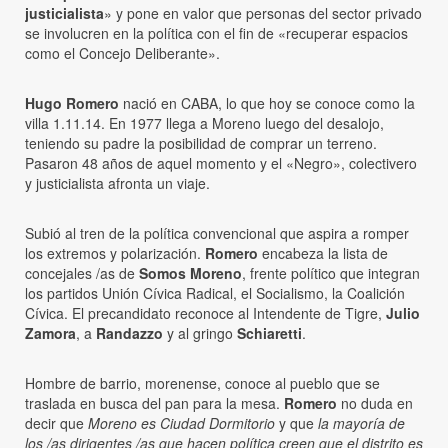
justicialista
» y pone en valor que personas del sector privado
se involucren en la política con el fin de «recuperar espacios
como el Concejo Deliberante».
Hugo Romero
nació en CABA, lo que hoy se conoce como la
villa 1.11.14. En 1977 llega a Moreno luego del desalojo,
teniendo su padre la posibilidad de comprar un terreno.
Pasaron 48 años de aquel momento y el «Negro», colectivero
y justicialista afronta un viaje.
Subió al tren de la política convencional que aspira a romper
los extremos y polarización.
Romero
encabeza la lista de
concejales /as de
Somos Moreno
, frente político que integran
los partidos Unión Cívica Radical, el Socialismo, la Coalición
Cívica. El precandidato reconoce al Intendente de Tigre,
Julio
Zamora
, a
Randazzo
y al gringo
Schiaretti
.
Hombre de barrio, morenense, conoce al pueblo que se
traslada en busca del pan para la mesa.
Romero
no duda en
decir que
Moreno es Ciudad Dormitorio
y que
la mayoría de
los /as dirigentes /as que hacen política creen que el distrito es