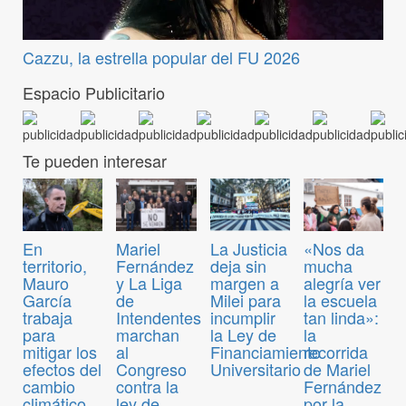
Cazzu, la estrella popular del FU 2026
Espacio Publicitario
Te pueden interesar
En
Mariel
La Justicia
«Nos da
territorio,
Fernández
deja sin
mucha
Mauro
y La Liga
margen a
alegría ver
García
de
Milei para
la escuela
trabaja
Intendentes
incumplir
tan linda»:
para
marchan
la Ley de
la
mitigar los
al
Financiamiento
recorrida
efectos del
Congreso
Universitario
de Mariel
cambio
contra la
Fernández
climático
ley de
por la