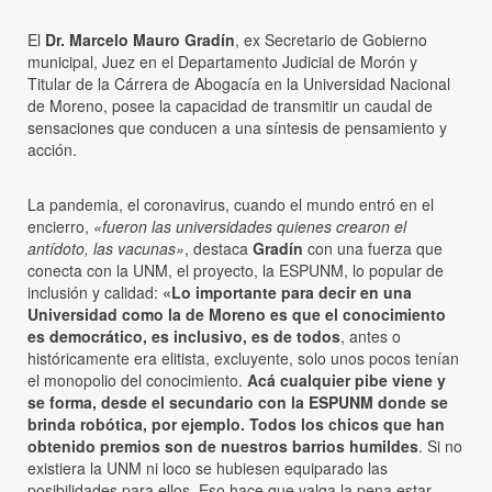
El
Dr. Marcelo Mauro Gradín
, ex Secretario de Gobierno
municipal, Juez en el Departamento Judicial de Morón y
Titular de la Cárrera de Abogacía en la Universidad Nacional
de Moreno, posee la capacidad de transmitir un caudal de
sensaciones que conducen a una síntesis de pensamiento y
acción.
La pandemia, el coronavirus, cuando el mundo entró en el
encierro,
«fueron las universidades quienes crearon el
antídoto, las vacunas»
, destaca
Gradín
con una fuerza que
conecta con la UNM, el proyecto, la ESPUNM, lo popular de
inclusión y calidad:
«Lo importante para decir en una
Universidad como la de Moreno es que el conocimiento
es democrático, es inclusivo, es de todos
, antes o
históricamente era elitista, excluyente, solo unos pocos tenían
el monopolio del conocimiento.
Acá cualquier pibe viene y
se forma, desde el secundario con la ESPUNM donde se
brinda robótica, por ejemplo. Todos los chicos que han
obtenido premios son de nuestros barrios humildes
. Si no
existiera la UNM ni loco se hubiesen equiparado las
posibilidades para ellos. Eso hace que valga la pena estar