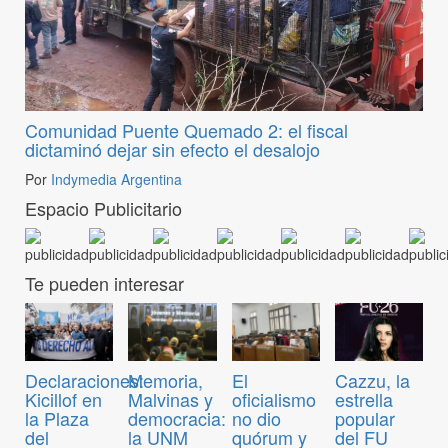
Comunidad Puente Quemado 2: el fiscal
dictaminó dejar sin efecto el desalojo
Por
Indymedia Argentina
Espacio Publicitario
Te pueden interesar
Declaraciones:
Memoria,
El
Cazzu, la
Kicillof en
Malvinas y
oficialismo
estrella
la Plaza
democracia:
no dio
popular
del
la UNM
quórum y
del FU