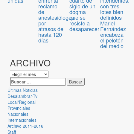
unidas
enfrenta
cuarto de
intendentes:
reclamo
siglo de un
con tres
de
dogma
lotes bien
anestesiólogos
que se
definidos
por
resiste a
Mariel
atrasos de
desaparecer
Fernández
hasta 120
encabeza
días
el pelotón
del medio
ARCHIVO
Últimas Noticias
Desalambrar-Tv
Local/Regional
Provinciales
Nacionales
Internacionales
Archivo 2011-2016
Staff