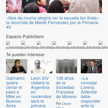
«Nos da mucha alegría ver la escuela tan linda»:
la recorrida de Mariel Fernández por la Primaria
49
Espacio Publicitario
Te pueden interesar
Galmarini
León XIV
138 años
«La
quiere
visitará la
de la
concejal
cerrar el
Argentina
Sociedad
Lorena
paso a
en
Francesa
Alderete
Milei en
noviembre:
de Moreno
debe
Buenos
será la
responder
Por
Oscar
Aires
primera
ante la