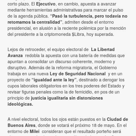
corto plazo. El
Ejecutivo
, en cambio, apuesta a avanzar
mediante herramientas administrativas para marcar el pulso
de la agenda pública.
“Pasó la turbulencia, pero todavía no
retomamos la centralidad”
, admiten desde el entorno
presidencial, en alusión a la reciente polémica por la mención
del presidente a la criptomoneda $Libra, hoy superada.
Lejos de retroceder, el equipo electoral de
La Libertad
Avanza
redobla la apuesta con una batería de medidas que
apuntan a consolidar un discurso coherente, moderno y
disruptivo. Además de la reforma migratoria, el Gobierno
trabaja en una nueva
Ley de Seguridad Nacional
y en un
proyecto de
“igualdad ante la ley”
, destinado a derogar los
cupos laborales obligatorios en los tres poderes del Estado y
revisar figuras penales como la de femicidio, en pos de un
principio de
justicia igualitaria sin distorsiones
ideológicas.
A nivel electoral, todos los ojos están puestos en la
Ciudad de
Buenos Aires
, donde se votará el próximo 18 de mayo. En el
entorno de
Milei
consideran que el resultado porteño será