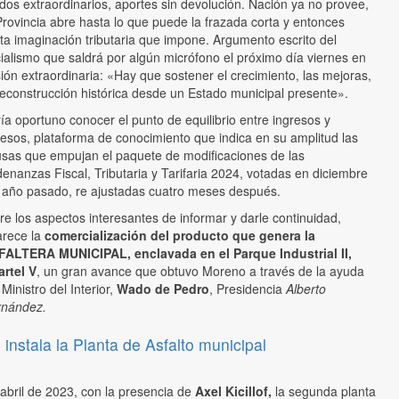
dos extraordinarios, aportes sin devolución. Nación ya no provee,
Provincia abre hasta lo que puede la frazada corta y entonces
ta imaginación tributaria que impone. Argumento escrito del
cialismo que saldrá por algún micrófono el próximo día viernes en
ión extraordinaria: «Hay que sostener el crecimiento, las mejoras,
reconstrucción histórica desde un Estado municipal presente».
ía oportuno conocer el punto de equilibrio entre ingresos y
esos, plataforma de conocimiento que indica en su amplitud las
sas que empujan el paquete de modificaciones de las
enanzas Fiscal, Tributaria y Tarifaria 2024, votadas en diciembre
 año pasado, re ajustadas cuatro meses después.
re los aspectos interesantes de informar y darle continuidad,
arece la
comercialización del producto que genera la
FALTERA MUNICIPAL, enclavada en el Parque Industrial II,
rtel V
, un gran avance que obtuvo Moreno a través de la ayuda
 Ministro del Interior,
Wado de Pedro
, Presidencia
Alberto
rnández.
 instala la Planta de Asfalto municipal
abril de 2023, con la presencia de
Axel Kicillof,
la segunda planta