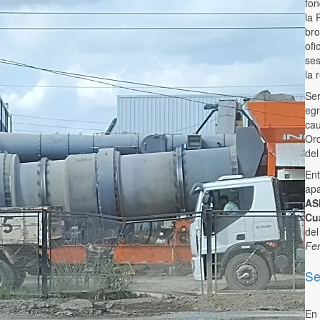
fon
la 
bro
ofi
ses
la 
Ser
egr
cau
Ord
del
Ent
ap
AS
Cua
del
Fe
Se
En 