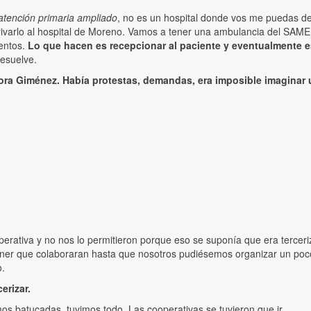
 atención primaria ampliado
, no es un hospital donde vos me puedas de
derivarlo al hospital de Moreno. Vamos a tener una ambulancia del SA
ientos.
Lo que hacen es recepcionar al paciente y eventualmente est
esuelve.
tora Giménez.
Había protestas, demandas, era imposible imaginar 
erativa y no nos lo permitieron porque eso se suponía que era terceri
r que colaboraran hasta que nosotros pudiésemos organizar un poco e
o.
erizar.
os batucadas, tuvimos todo. Las cooperativas se tuvieron que ir.