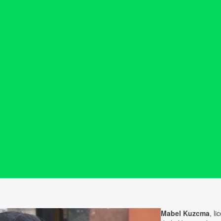
Mabel Kuzcma
, l