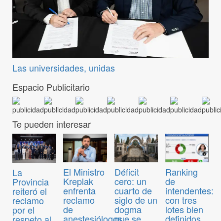
Las universidades, unidas
Espacio Publicitario
Te pueden interesar
El Ministro
Déficit
Ranking
La
Kreplak
cero: un
de
Provincia
enfrenta
cuarto de
intendentes:
reiteró el
reclamo
siglo de un
con tres
reclamo
de
dogma
lotes bien
por el
anestesiólogos
que se
definidos
respeto al