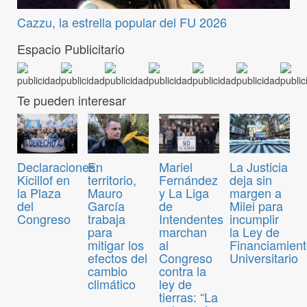
Cazzu, la estrella popular del FU 2026
Espacio Publicitario
Te pueden interesar
Declaraciones:
En
Mariel
La Justicia
Kicillof en
territorio,
Fernández
deja sin
la Plaza
Mauro
y La Liga
margen a
del
García
de
Milei para
Congreso
trabaja
Intendentes
incumplir
para
marchan
la Ley de
mitigar los
al
Financiamien
efectos del
Congreso
Universitario
cambio
contra la
climático
ley de
tierras: “La