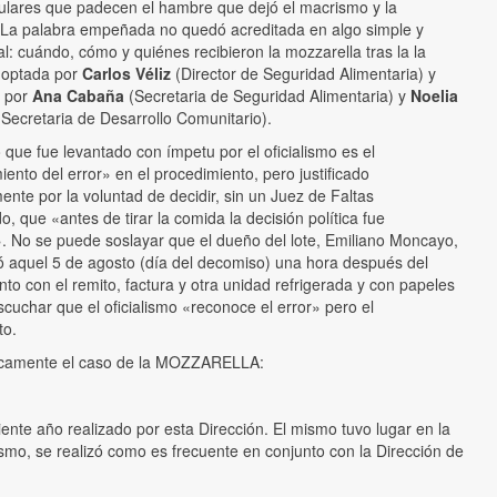
ulares que padecen el hambre que dejó el macrismo y la
La palabra empeñada no quedó acreditada en algo simple y
: cuándo, cómo y quiénes recibieron la mozzarella tras la la
doptada por
Carlos Véliz
(Director de Seguridad Alimentaria) y
a por
Ana Cabaña
(Secretaria de Seguridad Alimentaria) y
Noelia
(Secretaria de Desarrollo Comunitario).
que fue levantado con ímpetu por el oficialismo es el
ento del error» en el procedimiento, pero justificado
nte por la voluntad de decidir, sin un Juez de Faltas
do, que «antes de tirar la comida la decisión política fue
a». No se puede soslayar que el dueño del lote, Emiliano Moncayo,
ó aquel 5 de agosto (día del decomiso) una hora después del
to con el remito, factura y otra unidad refrigerada y con papeles
scuchar que el oficialismo «reconoce el error» pero el
to.
íticamente el caso de la MOZZARELLA:
ente año realizado por esta Dirección. El mismo tuvo lugar en la
ismo, se realizó como es frecuente en conjunto con la Dirección de