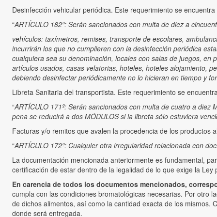
Desinfección vehicular periódica. Este requerimiento se encuentra 
“
ARTÍCULO 182º: Serán sancionados con multa de diez a cincuenta
vehículos: taxímetros, remises, transporte de escolares, ambulancia
incurrirán los que no cumplieren con la desinfección periódica esta
cualquiera sea su denominación, locales con salas de juegos, en p
artículos usados, casas velatorias, hoteles, hoteles alojamiento, p
debiendo desinfectar periódicamente no lo hicieran en tiempo y fo
Libreta Sanitaria del transportista. Este requerimiento se encuentr
“
ARTÍCULO 171º: Serán sancionados con multa de cuatro a diez MÓD
pena se reducirá a dos MÓDULOS si la libreta sólo estuviera vencida
Facturas y/o remitos que avalen la procedencia de los productos al
“
ARTÍCULO 172º: Cualquier otra irregularidad relacionada con doc
La documentación mencionada anteriormente es fundamental, para mo
certificación de estar dentro de la legalidad de lo que exige la Ley 
En carencia de todos los documentos mencionados, correspond
cumpla con las condiciones bromatológicas necesarias. Por otro lad
de dichos alimentos, así como la cantidad exacta de los mismos. C
donde será entregada.