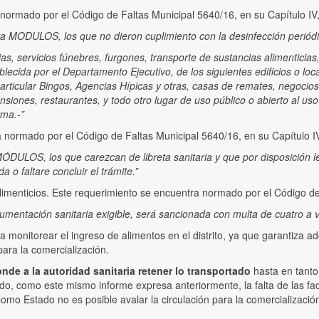
normado por el Código de Faltas Municipal 5640/16, en su Capítulo IV, 
 MODULOS, los que no dieron cuplimiento con la desinfección periódic
s, servicios fúnebres, furgones, transporte de sustancias alimenticias, 
blecida por el Departamento Ejecutivo, de los siguientes edificios o loc
articular Bingos, Agencias Hípicas y otras, casas de remates, negocios
ensiones, restaurantes, y todo otro lugar de uso público o abierto al u
rma.-”
a normado por el Código de Faltas Municipal 5640/16, en su Capítulo IV,
ULOS, los que carezcan de libreta sanitaria y que por disposición leg
 o faltare concluir el trámite.”
imenticios. Este requerimiento se encuentra normado por el Código de F
umentación sanitaria exigible, será sancionada con multa de cuatro 
nitorear el ingreso de alimentos en el distrito, ya que garantiza ade
para la comercialización.
e a la autoridad sanitaria retener lo transportado
hasta en tanto
o, como este mismo informe expresa anteriormente, la falta de las fac
omo Estado no es posible avalar la circulación para la comercializació