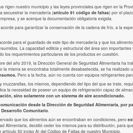
 rigen nuestro municipio y las leyes provinciales que rigen en la Prov
 a secuestrar la mercadería (
artículo 91 código de faltas
) por el pla
empresa, y se acerque la documentación obligatoria exigida.
 acorde para garantizar la conservación de la cadena de frío, a la esp
corde para el guardado de este tipo de mercadería y que los alimentos
sumidos. La capacidad edilicia y estructural del área son importantes
do los requerimientos particulares de los productos en cuestión.
bre del año 2019, la Dirección General de Seguridad Alimentaria ha trab
do la misma se encontraba totalmente desabastecida, se ha realizado u
insumos.
Pero a la fecha, aún no cuenta con equipos refrigerantes par
 y muzzarellas, los mismos, dependiendo del tipo del que se trate, r
lica la necesidad de poseer un equipo de refrigeración capaz de almac
ación, sino solamente con un sistema de aire acondicionado.
omunicación desde la Dirección de Seguridad Alimentaria, por part
 Desarrollo Comunitario
.
bservado que los alimentos aún se encontraban en condiciones, pero
ex
dad Alimentaria, decidió ceder los mismos para su distribución, para q
artículo 50 inciso A) del Código de Faltas de nuestro Municipio.