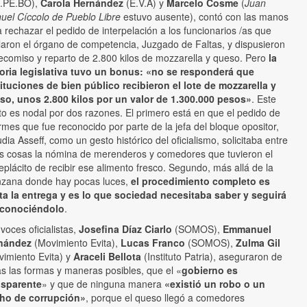
.PE.BO),
Carola Hernández
(E.V.A) y
Marcelo Cosme
(
Juan
uel Cíccolo de Pueblo Libre
estuvo ausente), contó con las manos
 rechazar el pedido de interpelación a los funcionarios /as que
laron el órgano de competencia, Juzgado de Faltas, y dispusieron
decomiso y reparto de 2.800 kilos de mozzarella y queso. Pero
la
toria legislativa tuvo un bonus: «no se responderá que
tituciones de bien público recibieron el lote de mozzarella y
so, unos 2.800 kilos por un valor de 1.300.000 pesos»
. Este
o es nodal por dos razones. El primero está en que el pedido de
rmes que fue reconocido por parte de la jefa del bloque opositor,
dia Asseff, como un gesto histórico del oficialismo, solicitaba entre
as cosas la nómina de merenderos y comedores que tuvieron el
plácito de recibir ese alimento fresco. Segundo, más allá de la
zana donde hay pocas luces,
el procedimiento completo es
ta la entrega y es lo que sociedad necesitaba saber y seguirá
conociéndolo
.
voces oficialistas,
Josefina Díaz Ciarlo
(SOMOS),
Emmanuel
nández
(Movimiento Evita),
Lucas Franco
(SOMOS),
Zulma Gil
vimiento Evita) y
Araceli Bellota
(Instituto Patria), aseguraron de
s las formas y maneras posibles, que el «
gobierno es
nsparente
» y que de ninguna manera
«existió un robo o un
ho de corrupción»
, porque el queso llegó a comedores