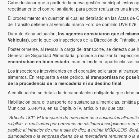
Cabe destacar que a partir de la nueva gestión municipal, estos op
repetidamente el control sanitario, para poder realizarles una inspe
El procedimiento en cuestión el cual es detallado en las Actas d
de Tránsito detienen al vehículo marca Ford de dominio UVB-076.
Durante dicha actuación,
los agentes constataron que el mismo 
Vehicular)
, por lo que los inspectores de la Dirección de Tránsito, 
Posteriormente, al revisar la carga del transporte, se detecta qu
General de Seguridad Alimentaria, procede a realizar la inspecció
encontraban en buen estado
, manteniendo en apariencia sus car
Los inspectores intervinientes en el operativo solicitaron al trans
alimentos. En respuesta a este pedido,
el transportista no pose
de la procedencia de la mercadería ni su destino final.
A continuación se detalla la documentación obligatoria que debe pr
Habilitación para el transporte de sustancias alimenticias, emitid
Municipal 5.640/16, en su Capítulo IV, artículo 180 que cita:
“
Artículo 180º: El transporte de mercaderías o sustancias alimentici
exigible, o realizadas por personas de distintas inscripciones o e
pasible al infractor de una multa de diez a treinta MÓDULOS. Serán
distribuidora o la empresa dueña de la mercadería remitente o la