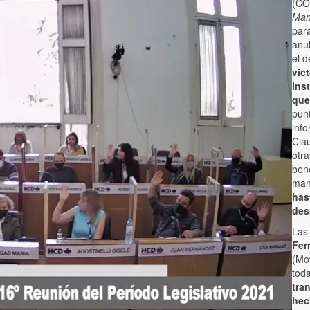
(CO
Man
para
anu
el 
vic
ins
que
punt
info
Clau
otr
bene
man
has
des
Las 
Fer
(Mo
toda
tra
hec