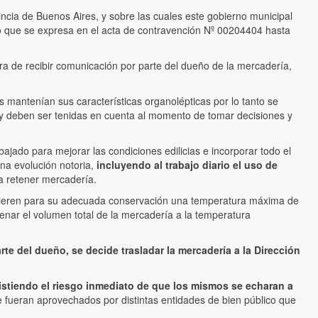
incia de Buenos Aires, y sobre las cuales este gobierno municipal
zo que se expresa en el acta de contravención Nº 00204404 hasta
era de recibir comunicación por parte del dueño de la mercadería,
 mantenían sus características organolépticas por lo tanto se
 y deben ser tenidas en cuenta al momento de tomar decisiones y
ajado para mejorar las condiciones edilicias e incorporar todo el
na evolución notoria,
incluyendo al trabajo diario el uso de
a retener mercadería.
equieren para su adecuada conservación una temperatura máxima de
enar el volumen total de la mercadería a la temperatura
e del dueño, se decide trasladar la mercadería a la Dirección
istiendo el riesgo inmediato de que los mismos se echaran a
ue fueran aprovechados por distintas entidades de bien público que