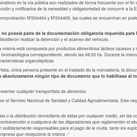
erativos en la vía pública son realizados de forma frecuente con el fin
cción y notificarlos de la necesidad y obligatoriedad de concurrir a la E
e Comprobación Nº204404 y Nº204405, las cuales se encuentran en poder
no poseía parte de la documentación obligatoria requerida para la
decidieron realizar la detención y el acarreo del vehículo.
e la misma está compuesta por productos alimenticios lácteos (quesos y
n bromatológica correspondiente, siendo las 08:20 hs. Durante la mism
acterísticas organolépticas.
portista, única persona presente en el traslado de la mercadería, la doc
ía absolutamente ningún tipo de documento que lo habilitase al t
esentar cualquier transportista de alimentos:
a por el Servicio Nacional de Sanidad y Calidad Agroalimentaria. Este 
as o la distribución domiciliaria de éstas por cualquier medio, sin las 
n contravención a cualquiera de las disposiciones que reglamenten el ab
 solidariamente responsables para el pago de la multa, tanto los explo
 empresa que recepcione la misma.-”