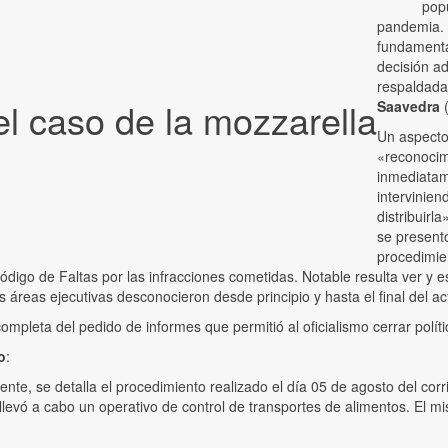
pop
pandemia. 
fundamental
decisión a
respaldad
 el caso de la mozzarella
Saavedra
Un aspecto 
«reconocimi
inmediatame
intervinien
distribuirl
se present
procedimien
digo de Faltas por las infracciones cometidas. Notable resulta ver y e
 áreas ejecutivas desconocieron desde principio y hasta el final del ac
mpleta del pedido de informes que permitió al oficialismo cerrar pol
o
:
e, se detalla el procedimiento realizado el día 05 de agosto del corri
 llevó a cabo un operativo de control de transportes de alimentos. El m