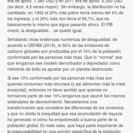
era de aprox. 1.380 USD y en 2017 era de aprox. 6.300 USD
(es decir, 4,5 veces mayor). Sin embargo, la distribución no ha
cambiado: en 1992 el 20% más pobre tenía menos del 4% de
los ingresos, y el 20% más rico tenía el 56,7%, que es
básicamente lo mismo que sigue pasando ahora. El PIB
creció, la desigualdad… se quedó igual.
Señalando otras evidencias numéricas de desigualdad: de
acuerdo a OXFAM (2015), el 50% de las emisiones de
carbono globales son producidas por el 10% de la población
conformada por las personas más ricas. Que lo “normal” sea
que tengamos ese modelo derrochador y depredador como
referente de éxito es apostar por un planeta destrozado.
Si ese 10% conformado por las personas más ricas son
quienes consumen más recursos (y así alimentan más la crisis
ecosocial), entonces no tiene sentido que quienes no
formamos parte de ese 10% tengamos que asumir los mismos
estándares de decrecimiento. Necesitamos una
transformación que considere las diferencias de los contextos,
y que no olvide la inequidad que esa acumulación de riqueza
ha generado ni cómo ha empobrecido a buena parte de la
población global. En todo caso, que haya parte importante de
la responsabilidad en una porción específica de la población