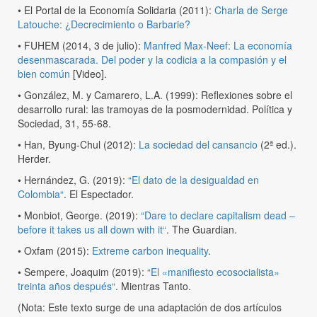
• El Portal de la Economía Solidaria (2011):
Charla de Serge
Latouche: ¿Decrecimiento o Barbarie?
• FUHEM (2014, 3 de julio):
Manfred Max-Neef: La economía
desenmascarada. Del poder y la codicia a la compasión y el
bien común
[Video].
• González, M. y Camarero, L.A. (1999): Reflexiones sobre el
desarrollo rural: las tramoyas de la posmodernidad. Política y
Sociedad, 31, 55-68.
• Han, Byung-Chul (2012):
La sociedad del cansancio
(2ª ed.).
Herder.
• Hernández, G. (2019):
“El dato de la desigualdad en
Colombia“
. El Espectador.
• Monbiot, George. (2019):
“Dare to declare capitalism dead –
before it takes us all down with it“
. The Guardian.
• Oxfam (2015):
Extreme carbon inequality
.
• Sempere, Joaquim (2019):
“El «manifiesto ecosocialista»
treinta años después“
. Mientras Tanto.
(Nota: Este texto surge de una adaptación de dos artículos