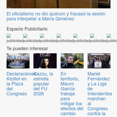
El oficialismo no dio quórum y fracasó la sesión
para interpelar a María Giménez
Espacio Publicitario
Te pueden interesar
Declaraciones:
Cazzu, la
En
Mariel
Kicillof en
estrella
territorio,
Fernández
la Plaza
popular
Mauro
y La Liga
del
del FU
García
de
Congreso
2026
trabaja
Intendentes
para
marchan
mitigar los
al
efectos del
Congreso
cambio
contra la