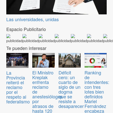
Las universidades, unidas
Espacio Publicitario
Te pueden interesar
El Ministro
Déficit
Ranking
La
Kreplak
cero: un
de
Provincia
enfrenta
cuarto de
intendentes:
reiteró el
reclamo
siglo de un
con tres
reclamo
de
dogma
lotes bien
por el
anestesiólogos
que se
definidos
respeto al
por
resiste a
Mariel
federalismo
atrasos de
desaparecer
Fernández
hasta 120
encabeza