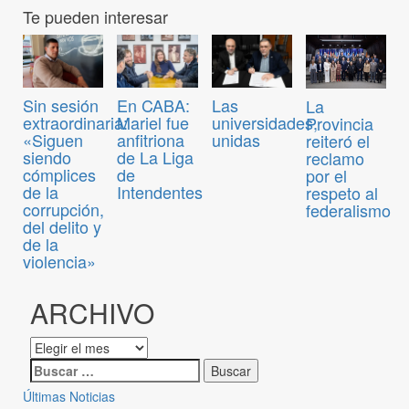
Te pueden interesar
Sin sesión
En CABA:
Las
La
extraordinaria:
Mariel fue
universidades,
Provincia
«Siguen
anfitriona
unidas
reiteró el
siendo
de La Liga
reclamo
cómplices
de
por el
de la
Intendentes
respeto al
corrupción,
federalismo
del delito y
de la
violencia»
ARCHIVO
Últimas Noticias