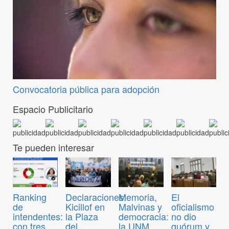
Convocatoria pública para adopción
Espacio Publicitario
Te pueden interesar
Ranking
Declaraciones:
Memoria,
El
de
Kicillof en
Malvinas y
oficialismo
intendentes:
la Plaza
democracia:
no dio
con tres
del
la UNM
quórum y