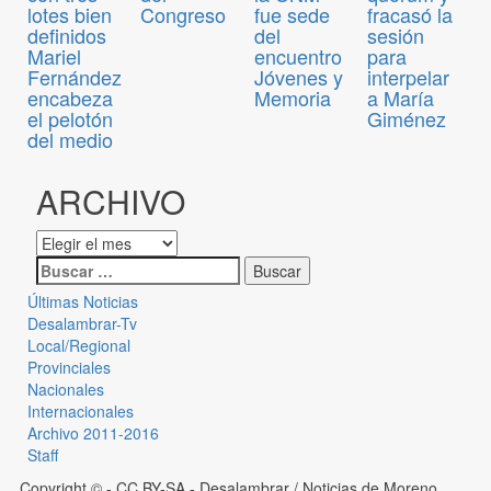
lotes bien
Congreso
fue sede
fracasó la
definidos
del
sesión
Mariel
encuentro
para
Fernández
Jóvenes y
interpelar
encabeza
Memoria
a María
el pelotón
Giménez
del medio
ARCHIVO
Últimas Noticias
Desalambrar-Tv
Local/Regional
Provinciales
Nacionales
Internacionales
Archivo 2011-2016
Staff
Copyright © - CC BY-SA
- Desalambrar / Noticias de Moreno