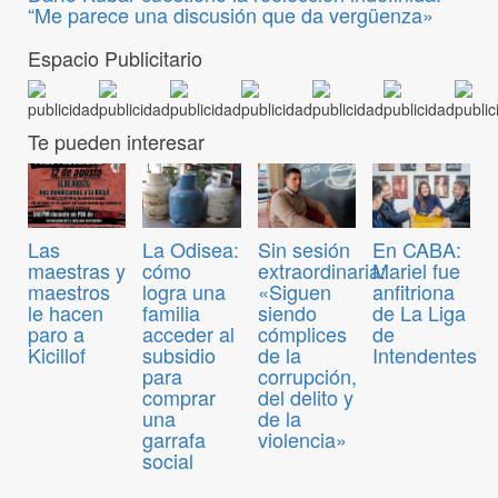
“Me parece una discusión que da vergüenza»
Espacio Publicitario
Te pueden interesar
La Odisea:
Sin sesión
En CABA:
Las
cómo
extraordinaria:
Mariel fue
maestras y
logra una
«Siguen
anfitriona
maestros
familia
siendo
de La Liga
le hacen
acceder al
cómplices
de
paro a
subsidio
de la
Intendentes
Kicillof
para
corrupción,
comprar
del delito y
una
de la
garrafa
violencia»
social