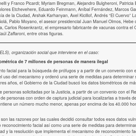
nelli y Franco Picardi; Myriam Bregman, Alejandro Bulgheroni, Patricia 
Dolores Etchevehere, Eduardo Feinmann, Aníbal Fernández, Marcos Galpe
licía de la Ciudad, Arshak Karhanyan, Axel Kicillof, Andrés “El Cuerv
 Solá, Pablo Moyano, el asesor presidencial Juan Manuel Olmos, Hebe 
a, Carlos Rosenkrantz, el empresario fabricante de vacunas contra el 
úl Zaffaroni, entre otras figuras.
LS), organización social que interviene en el caso:
ométrica de 7 millones de personas de manera ilegal
nto facial para la búsqueda de prófugos y a partir de un convenio con
l uso del mecanismo y ordenó una serie de medidas para determinar si
os tres años, el Gobierno de la Ciudad buscó los datos biométricos de má
 personas solicitadas por la Justicia, a partir de un convenio con el 
o de personas con orden de captura judicial para localizarlas a travé
ontiene un número mucho menor, apenas por encima de los 40.000 hombr
on las razones por las cuales decidió consultar todos esos datos vuln
reconocimiento facial así como una serie de medidas para determinar 
iudad y la resolución que implementa el mecanismo de reconocimiento faci