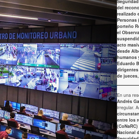
Seguridad 
del recono
realizado 
Personas (
porteño R
el Observa
suspendió 
acto masiv
desde Alb
humanos y 
Eduardo B
dirigentes
de jueces,
En una reso
Andrés Ga
irregular. 
circunstan
entre los 
(CoNaRC) 
Nacional d
Seguridad