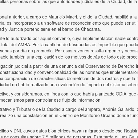
as personas sobre las que autoridades judiciales de la Ciudad, de la Ju
l anterior, a cargo de Mauricio Macri, y el de la Ciudad, habilitó a la
rial es incorporado a un software de reconocimiento que puede ser u
 y Justicia porteño tiene en el barrio de Chacarita.
te lo autorizado por aquel convenio, cuya implementación nadie contro
 total del AMBA. Por la cantidad de búsquedas es imposible que puedan
rsonas por día en promedio. Por esas razones resulta urgente y necesar
sable también una explicación de los motivos detrás de todo este proce
ación judicial a partir de una denuncia del Observatorio de Derecho I
constitucionalidad y convencionalidad de las normas que implementaron
 comparación de características biométricas de dos rostros y que la 
Ciudad no había realizado una evaluación de impacto del sistema sobre 
ivo, y consideramos, en línea con lo que había planteado ODIA, que
 mecanismos para controlar ese flujo de información.
strativo y Tributario de la Ciudad a cargo del amparo, Andrés Gallardo
2 realizó una constatación en el Centro de Monitoreo Urbano donde func
ellido y DNI, cuyos datos biométricos hayan migrado desde ese Registr
es de consultas sobre 7,5 millones de personas. Esta tarde el juez Gall