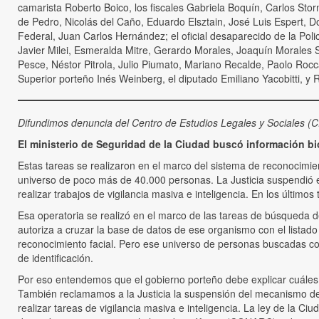
camarista Roberto Boico, los fiscales Gabriela Boquín, Carlos Stor
de Pedro, Nicolás del Caño, Eduardo Elsztain, José Luis Espert, 
Federal, Juan Carlos Hernández; el oficial desaparecido de la Po
Javier Milei, Esmeralda Mitre, Gerardo Morales, Joaquín Morales
Pesce, Néstor Pitrola, Julio Piumato, Mariano Recalde, Paolo Rocc
Superior porteño Inés Weinberg, el diputado Emiliano Yacobitti, y Ra
Difundimos denuncia del Centro de Estudios Legales y Sociales (CE
El ministerio de Seguridad de la Ciudad buscó información bi
Estas tareas se realizaron en el marco del sistema de reconocimie
universo de poco más de 40.000 personas. La Justicia suspendió e
realizar trabajos de vigilancia masiva e inteligencia. En los últim
Esa operatoria se realizó en el marco de las tareas de búsqueda de
autoriza a cruzar la base de datos de ese organismo con el listad
reconocimiento facial. Pero ese universo de personas buscadas c
de identificación.
Por eso entendemos que el gobierno porteño debe explicar cuáles s
También reclamamos a la Justicia la suspensión del mecanismo de 
realizar tareas de vigilancia masiva e inteligencia. La ley de la C