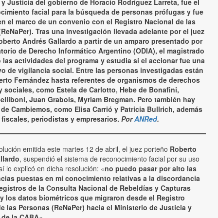
y Justicia del gobierno de Horacio Rodríguez Larreta, fue el
cimiento facial para la búsqueda de personas prófugas y fue
en el marco de un convenio con el Registro Nacional de las
ReNaPer). Tras una investigación llevada adelante por el juez
oberto Andrés Gallardo a partir de un amparo presentado por
torio de Derecho Informático Argentino (ODIA), el magistrado
las actividades del programa y estudia si el accionar fue una
o de vigilancia social. Entre las personas investigadas están
erto Fernández hasta referentes de organismos de derechos
sociales, como Estela de Carlotto, Hebe de Bonafini,
elliboni, Juan Grabois, Myriam Bregman. Pero también hay
 de Cambiemos, como Elisa Carrió y Patricia Bullrich, además
 fiscales, periodistas y empresarios.
Por
ANRed
.
lución emitida este martes 12 de abril, el juez porteño
Roberto
llardo
, suspendió el sistema de reconocimiento facial por su uso
Así lo explicó en dicha resolución: «
no puedo pasar por alto las
cias puestas en mi conocimiento relativas a la discordancia
registros de la Consulta Nacional de Rebeldías y Capturas
y los datos biométricos que migraron desde el Registro
e las Personas (ReNaPer) hacia el Ministerio de Justicia y
 de la CABA
«.