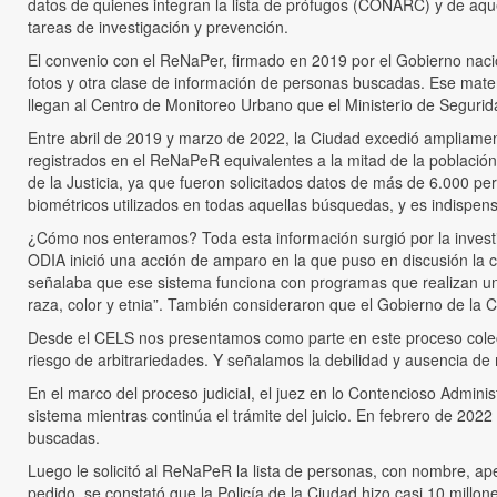
datos de quienes integran la lista de prófugos (CONARC) y de aquell
tareas de investigación y prevención.
El convenio con el ReNaPer, firmado en 2019 por el Gobierno naciona
fotos y otra clase de información de personas buscadas. Ese mate
llegan al Centro de Monitoreo Urbano que el Ministerio de Seguridad
Entre abril de 2019 y marzo de 2022, la Ciudad excedió ampliamen
registrados en el ReNaPeR equivalentes a la mitad de la población
de la Justicia, ya que fueron solicitados datos de más de 6.000 pe
biométricos utilizados en todas aquellas búsquedas, y es indispen
¿Cómo nos enteramos? Toda esta información surgió por la investig
ODIA inició una acción de amparo en la que puso en discusión la 
señalaba que ese sistema funciona con programas que realizan una
raza, color y etnia”. También consideraron que el Gobierno de la 
Desde el CELS nos presentamos como parte en este proceso colect
riesgo de arbitrariedades. Y señalamos la debilidad y ausencia de
En el marco del proceso judicial, el juez en lo Contencioso Admini
sistema mientras continúa el trámite del juicio. En febrero de 202
buscadas.
Luego le solicitó al ReNaPeR la lista de personas, con nombre, ap
pedido, se constató que la Policía de la Ciudad hizo casi 10 millon