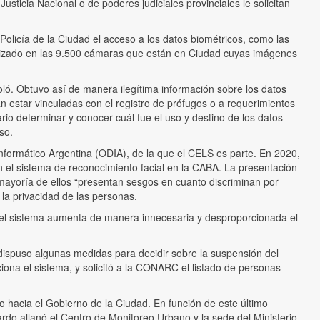
sticia Nacional o de poderes judiciales provinciales le solicitan
 Policía de la Ciudad el acceso a los datos biométricos, como las
tilizado en las 9.500 cámaras que están en Ciudad cuyas imágenes
ló. Obtuvo así de manera ilegítima información sobre los datos
 estar vinculadas con el registro de prófugos o a requerimientos
io determinar y conocer cuál fue el uso y destino de los datos
so.
nformático Argentina (ODIA), de la que el CELS es parte. En 2020,
 el sistema de reconocimiento facial en la CABA. La presentación
mayoría de ellos “presentan sesgos en cuanto discriminan por
la privacidad de las personas.
 el sistema aumenta de manera innecesaria y desproporcionada el
, dispuso algunas medidas para decidir sobre la suspensión del
iona el sistema, y solicitó a la CONARC el listado de personas
o hacia el Gobierno de la Ciudad. En función de este último
ardo allanó el Centro de Monitoreo Urbano y la sede del Ministerio