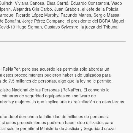
Bullrich, Viviana Canosa, Elisa Carrió, Eduardo Constantini, Wado
rín, Alejandra Gils Carbó, Juan Grabois, el Jefe de la Policía
o” Larroque, Ricardo López Murphy, Facundo Manes, Sergio Massa,
de Bonafini, Jorge Pérez Companc, el presidente del BCRA Miguel
Covid-19 Hugo Sigman, Gustavo Sylvestre, la jueza del Tribunal
 el ReNaPer, pero ese acuerdo les permitía sólo abordar un
 estos procedimientos pudieron haber sido utilizados para
s de 7,5 millones de personas, algo que la ley no le permite.
Registro Nacional de las Personas (ReNaPer). El convenio le
s de cámaras de seguridad equipadas con software de
es y mujeres, lo que implica una extralimitación en esas tareas
erando el derecho a la intimidad de millones de personas.
si estos procedimientos pudieron haber sido utilizados para
al solo le permite al Ministerio de Justicia y Seguridad cruzar