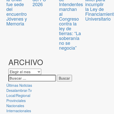
fue sede
2026
Intendentes
incumplir
del
marchan
la Ley de
encuentro
al
Financiamien
Jóvenes y
Congreso
Universitario
Memoria
contra la
ley de
tierras: “La
soberanía
no se
negocia”
ARCHIVO
Últimas Noticias
Desalambrar-Tv
Local/Regional
Provinciales
Nacionales
Internacionales