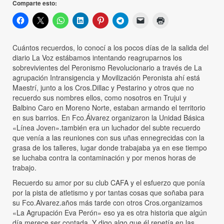
Comparte esto:
Cuántos recuerdos, lo conocí a los pocos días de la salida del
diario La Voz estábamos intentando reagruparnos los
sobrevivientes del Peronismo Revolucionario a través de La
agrupación Intransigencia y Movilización Peronista ahí está
Maestrí, junto a los Cros.Dillac y Pestarino y otros que no
recuerdo sus nombres ellos, como nosotros en Trujui y
Balbino Caro en Moreno Norte, estaban armando el territorio
en sus barrios. En Fco.Álvarez organizaron la Unidad Básica
«Línea Joven».también era un luchador del subte recuerdo
que venía a las reuniones con sus uñas ennegrecidas con la
grasa de los talleres, lugar donde trabajaba ya en ese tiempo
se luchaba contra la contaminación y por menos horas de
trabajo.
Recuerdo su amor por su club CAFA y el esfuerzo que ponía
por la pista de atletismo y por tantas cosas que soñaba para
su Fco.Alvarez.años más tarde con otros Cros.organizamos
«La Agrupación Eva Perón» eso ya es otra historia que algún
día merece ser contada. Y digo algo que él repetía en las