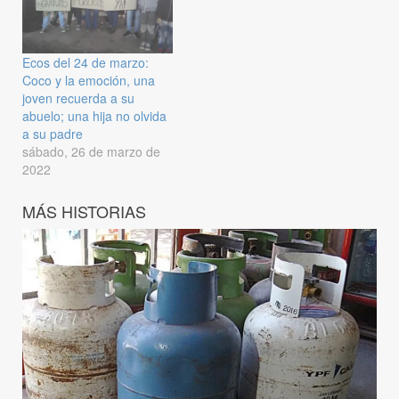
Ecos del 24 de marzo:
Coco y la emoción, una
joven recuerda a su
abuelo; una hija no olvida
a su padre
sábado, 26 de marzo de
2022
MÁS HISTORIAS