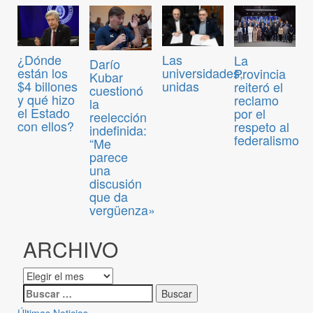
¿Dónde
Las
La
Darío
están los
universidades,
Provincia
Kubar
$4 billones
unidas
reiteró el
cuestionó
y qué hizo
reclamo
la
el Estado
por el
reelección
con ellos?
respeto al
indefinida:
federalismo
“Me
parece
una
discusión
que da
vergüenza»
ARCHIVO