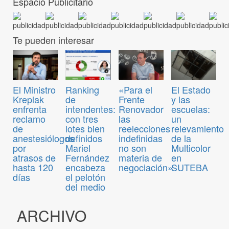
Espacio Publicitario
Te pueden interesar
El Ministro
Ranking
«Para el
El Estado
Kreplak
de
Frente
y las
enfrenta
intendentes:
Renovador
escuelas:
reclamo
con tres
las
un
de
lotes bien
reelecciones
relevamiento
anestesiólogos
definidos
indefinidas
de la
por
Mariel
no son
Multicolor
atrasos de
Fernández
materia de
en
hasta 120
encabeza
negociación»
SUTEBA
días
el pelotón
del medio
ARCHIVO