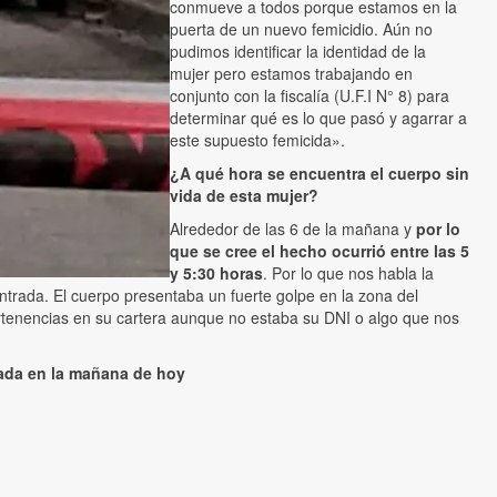
conmueve a todos porque estamos en la
puerta de un nuevo femicidio. Aún no
pudimos identificar la identidad de la
mujer pero estamos trabajando en
conjunto con la fiscalía (U.F.I N° 8) para
determinar qué es lo que pasó y agarrar a
este supuesto femicida».
¿A qué hora se encuentra el cuerpo sin
vida de esta mujer?
Alrededor de las 6 de la mañana y
por lo
que se cree el hecho ocurrió entre las 5
y 5:30 horas
. Por lo que nos habla la
trada. El cuerpo presentaba un fuerte golpe en la zona del
ertenencias en su cartera aunque no estaba su DNI o algo que nos
ada en la mañana de hoy