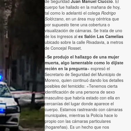
de Seguridad
Juan Manuel Ciuccio
. El
cuerpo fue hallado en la mañana de hoy,
tal como lo adelantó el colega
Rodrigo
Solórzano
, en un área muy céntrica que
por supuesto tiene una cobertura o
visualización de cámaras. Se trata de uno
de los ingresos al
ex Salón Las Camelias
ubicado sobre la calle Rivadavia, a metros
de Concejal Rosset.
«
Se produjo el hallazgo de una mujer
muerta, algo lamentable como lo dijiste
recién en la pregunta
» expresó el
Secretario de Seguridad del Municipio de
Moreno, quien continuó dando los detalles
posibles del femicidio: «Tenemos cierta
identificación de una persona de sexo
masculino que habría estado con ella en
cercanías del lugar donde aparece el
cuerpo. Estamos rastreando con cámaras
municipales, mientras la Policía hace lo
propio con las cámaras particulares
(hogareñas). Es un hecho que nos