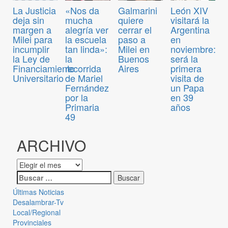
La Justicia
«Nos da
Galmarini
León XIV
deja sin
mucha
quiere
visitará la
margen a
alegría ver
cerrar el
Argentina
Milei para
la escuela
paso a
en
incumplir
tan linda»:
Milei en
noviembre:
la Ley de
la
Buenos
será la
Financiamiento
recorrida
Aires
primera
Universitario
de Mariel
visita de
Fernández
un Papa
por la
en 39
Primaria
años
49
ARCHIVO
Últimas Noticias
Desalambrar-Tv
Local/Regional
Provinciales