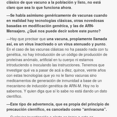
clásico de que vacuno a la población y listo, no está
claro que sea lo que funciona ahora
.
—Se habla asimismo genéricamente de vacunas cuando
en realidad hay tecnologías clásicas, otras novedosas
basadas en modificación genética, y las de ARN-
Mensajero. ¿Qué nos puede decir sobre este punto?
—Hay que precisar que
una vacuna, propiamente llamada
así, es un virus inactivado o un virus atenuado y punto
.
En el caso de las vacunas clásicas no ha pasado nada con tu
genética, no hay introducción de un código de producción de
proteínas anómalo, artificial en tu cuerpo ni estamos
introduciendo o inoculando las instrucciones. Tenemos que
investigar qué va a pasar de acá a diez, quince, veinte años
con estas tecnologías que yo no le llamo vacunas sino
medicamentos de generación de inmunidad a base de un
mecanismo de inducción genética de ARN-M. Hoy no lo
sabemos. Y quien diga que sí lo sabe no está dando un dato
científico.
—Este tipo de advertencia, que es propia del principio de
precaución científico, es cancelado como “antivacuna”.
—Cualquier investigación o alerta en torno a esto es