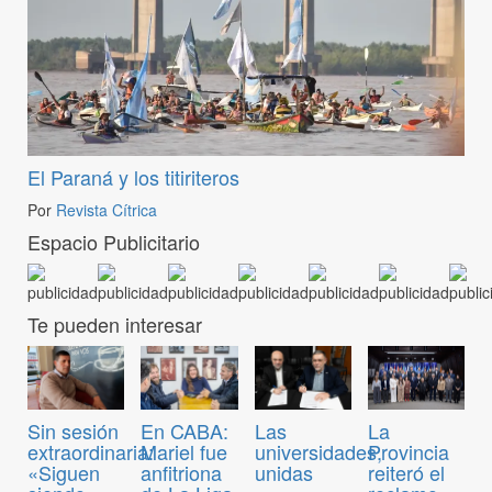
El Paraná y los titiriteros
Por
Revista Cítrica
Espacio Publicitario
Te pueden interesar
Sin sesión
En CABA:
Las
La
extraordinaria:
Mariel fue
universidades,
Provincia
«Siguen
anfitriona
unidas
reiteró el