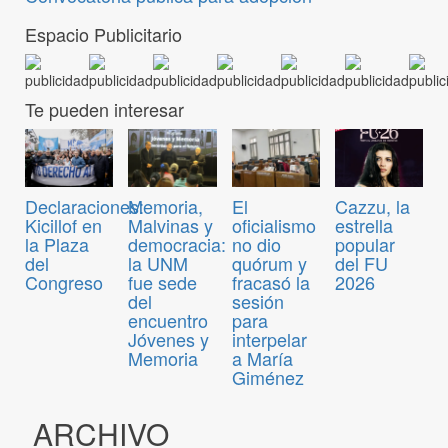
Espacio Publicitario
Te pueden interesar
Declaraciones:
Memoria,
El
Cazzu, la
Kicillof en
Malvinas y
oficialismo
estrella
la Plaza
democracia:
no dio
popular
del
la UNM
quórum y
del FU
Congreso
fue sede
fracasó la
2026
del
sesión
encuentro
para
Jóvenes y
interpelar
Memoria
a María
Giménez
ARCHIVO