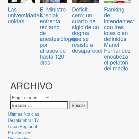
Las
El Ministro
Déficit
Ranking
universidades,
Kreplak
cero: un
de
unidas
enfrenta
cuarto de
intendentes:
reclamo
siglo de un
con tres
de
dogma
lotes bien
anestesiólogos
que se
definidos
por
resiste a
Mariel
atrasos de
desaparecer
Fernández
hasta 120
encabeza
días
el pelotón
del medio
ARCHIVO
Últimas Noticias
Desalambrar-Tv
Local/Regional
Provinciales
Nacionales