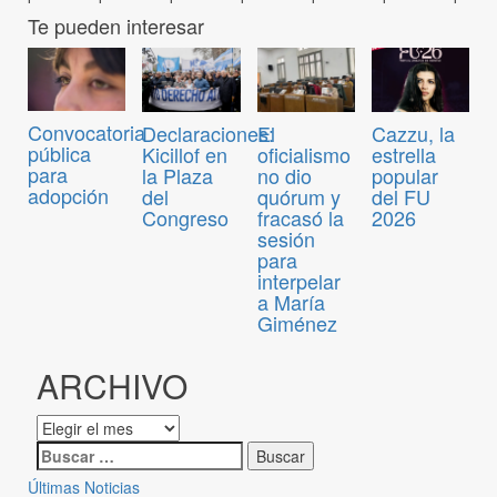
Te pueden interesar
Convocatoria
Declaraciones:
El
Cazzu, la
pública
Kicillof en
oficialismo
estrella
para
la Plaza
no dio
popular
adopción
del
quórum y
del FU
Congreso
fracasó la
2026
sesión
para
interpelar
a María
Giménez
ARCHIVO
Últimas Noticias