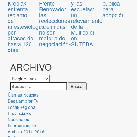
pública
Kreplak
Frente
y las
para
enfrenta
Renovador
escuelas:
adopción
reclamo
las
un
de
reelecciones
relevamiento
anestesiólogos
indefinidas
de la
por
no son
Multicolor
atrasos de
materia de
en
hasta 120
negociación»
SUTEBA
días
ARCHIVO
Últimas Noticias
Desalambrar-Tv
Local/Regional
Provinciales
Nacionales
Internacionales
Archivo 2011-2016