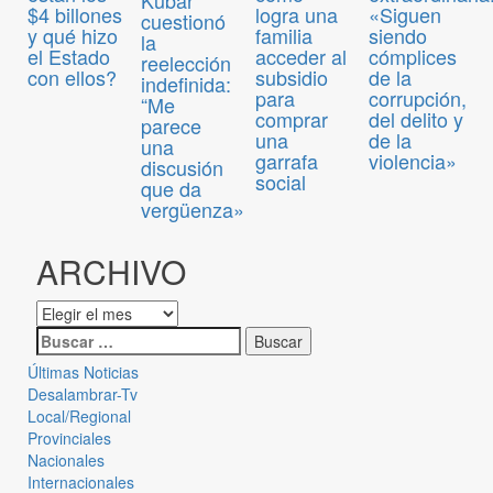
$4 billones
logra una
«Siguen
cuestionó
y qué hizo
familia
siendo
la
el Estado
acceder al
cómplices
reelección
con ellos?
subsidio
de la
indefinida:
para
corrupción,
“Me
comprar
del delito y
parece
una
de la
una
garrafa
violencia»
discusión
social
que da
vergüenza»
ARCHIVO
Últimas Noticias
Desalambrar-Tv
Local/Regional
Provinciales
Nacionales
Internacionales