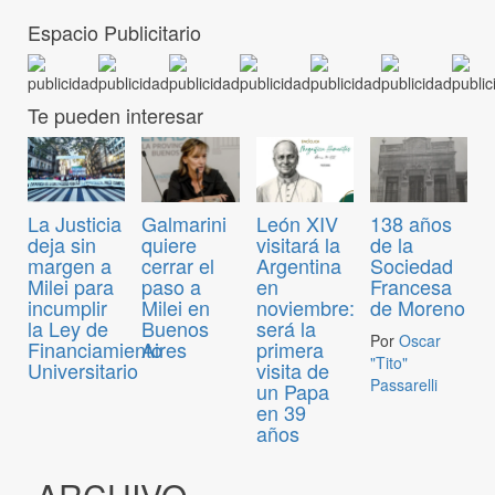
Espacio Publicitario
Te pueden interesar
La Justicia
Galmarini
León XIV
138 años
deja sin
quiere
visitará la
de la
margen a
cerrar el
Argentina
Sociedad
Milei para
paso a
en
Francesa
incumplir
Milei en
noviembre:
de Moreno
la Ley de
Buenos
será la
Por
Oscar
Financiamiento
Aires
primera
"Tito"
Universitario
visita de
Passarelli
un Papa
en 39
años