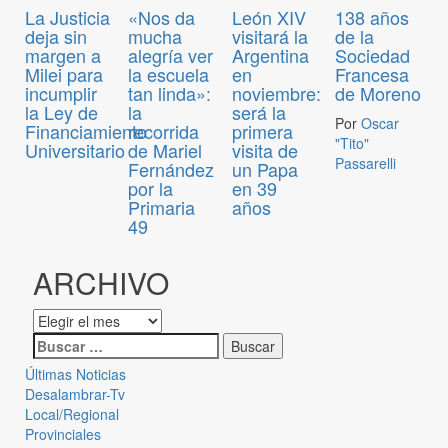
La Justicia
«Nos da
León XIV
138 años
deja sin
mucha
visitará la
de la
margen a
alegría ver
Argentina
Sociedad
Milei para
la escuela
en
Francesa
incumplir
tan linda»:
noviembre:
de Moreno
la Ley de
la
será la
Por
Oscar
Financiamiento
recorrida
primera
"Tito"
Universitario
de Mariel
visita de
Passarelli
Fernández
un Papa
por la
en 39
Primaria
años
49
ARCHIVO
Últimas Noticias
Desalambrar-Tv
Local/Regional
Provinciales