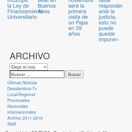
la Ley de
Buenos
será la
responder
Financiamiento
Aires
primera
ante la
Universitario
visita de
justicia,
un Papa
esto no
en 39
puede
años
quedar
impune»
ARCHIVO
Últimas Noticias
Desalambrar-Tv
Local/Regional
Provinciales
Nacionales
Internacionales
Archivo 2011-2016
Staff