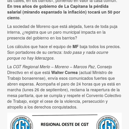
las calles, en los barrios», poniendo en valor la casa común.
En tres años de gobierno de La Capitana la pérdida
salarial (mirando espantado la inflación) tocará un 50 por
ciento
.
La sociedad de Moreno que está alejada, fuera de toda puja
interna, ¿registra que un paro municipal impacta en la
presencia del gobierno en los barrios?
Los cálculos que hace el equipo de
MF
baja todos los precios.
Son portadores de su certeza:
todo pasa y nada ocurre
porque no hay liderazgos
.
La
CGT Regional Merlo – Moreno – Marcos Paz
, Consejo
Directivo en el que está
Walter Correa
(actual Ministro de
Trabajo bonaerense), envía esos comunicados fuertes que
abren esperas. Acompaña el paro de 24 horas que ya está en
marcha (lunes 26 de septiembre), reclama la reapertura de la
mesa paritaria, que se cumpla y respete el Convenio Colectivo
de Trabajo, exigir el cese de la violencia, persecución y
atropello a los derechos conquistados.