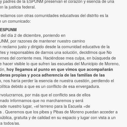
 y padres de la ESPUNM preservan el corazón y esencia de una
 la justicia federal.
eclamos con otras comunidades educativas del distrito es la
en un comunicado:
 ESPUNM
 del día 2 de diciembre, poniendo en
PUNM, por razones de mantener nuestro camino
n reclamo justo y dirigido desde la comunidad educativa de la
ntes y responsables de darnos una solución, decidimos que No
viernes del corriente mes. Haciéndose mea culpa, en búsqueda de
e hacer visible lo que sufren las escuelas del Municipio de Moreno,
ión,
hoy llegamos al punto en que vimos que acompañarán
eras propias y poca adherencia de las familias de las
o, nos haría perder la esencia de nuestra cuestión, perdiendo el
olítica debido a que es un conflicto de esa envergadura.
olucrarnos, por más que el conflicto sea de ellos
ncionado informamos que no marcharemos y será
de nuestro lugar, «el terreno para la Escuela «de
as . Queremos que los pibes y Pibas de Moreno puedan acceder a
blica, gratuita y de calidad en su espacio y lugar con vista a un
ra todos/as.