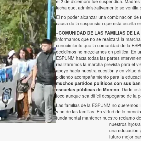
el 2 de diciembre fue suspendida. Madres
lucha que, administrativamente se ventila en
El no poder alcanzar una combinación de r
causa de la suspensión que está escrita 
«
COMUNIDAD DE LAS FAMILIAS DE LA
Informamos que no se realizará la marcha
conocimiento que la comunidad de la ES
decidimos no mezclarnos en política. En u
ESPUNM hacia todas las partes intervinie
realizaremos la marcha prevista para el 
apoyo hacia nuestra cuestión y en virtud d
pidiendo acompañamiento para la educac
muchos partidos políticos con sus band
escuelas públicas de Moreno
. Dado est
foco aunque sea difícil despegarse de la p
Las familias de la ESPUNM no queremos inv
y no de las familias. En virtud de lo me
fundamental mantener nuestro reclamo des
nuestros hijos/
una educación pú
futuro mejor pa