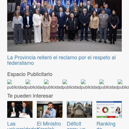
La Provincia reiteró el reclamo por el respeto al
federalismo
Espacio Publicitario
Te pueden interesar
Las
El Ministro
Déficit
Ranking
universidades,
Kreplak
cero: un
de