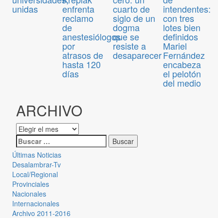
unidas
enfrenta
cuarto de
intendentes:
reclamo
siglo de un
con tres
de
dogma
lotes bien
anestesiólogos
que se
definidos
por
resiste a
Mariel
atrasos de
desaparecer
Fernández
hasta 120
encabeza
días
el pelotón
del medio
ARCHIVO
Últimas Noticias
Desalambrar-Tv
Local/Regional
Provinciales
Nacionales
Internacionales
Archivo 2011-2016