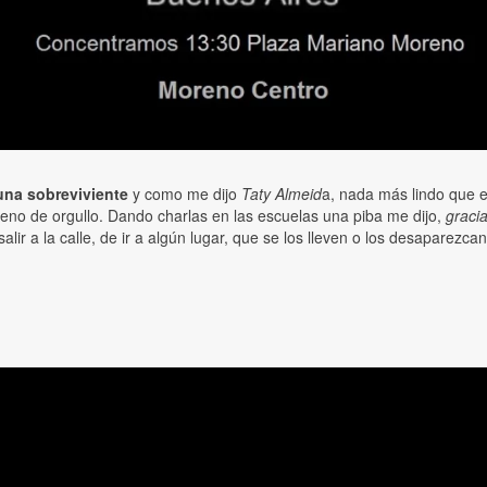
una sobreviviente
y como me dijo
Taty Almeid
a, nada más lindo que 
leno de orgullo. Dando charlas en las escuelas una piba me dijo,
graci
r a la calle, de ir a algún lugar, que se los lleven o los desaparezc