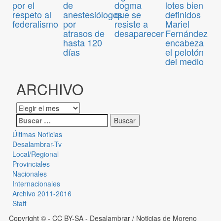
de
dogma
lotes bien
por el
anestesiólogos
que se
definidos
respeto al
por
resiste a
Mariel
federalismo
atrasos de
desaparecer
Fernández
hasta 120
encabeza
días
el pelotón
del medio
ARCHIVO
Últimas Noticias
Desalambrar-Tv
Local/Regional
Provinciales
Nacionales
Internacionales
Archivo 2011-2016
Staff
Copyright © - CC BY-SA
- Desalambrar / Noticias de Moreno