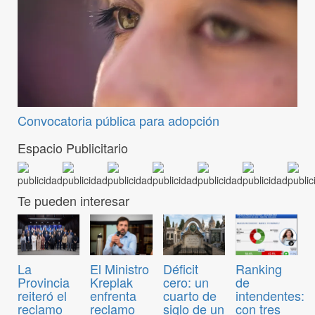
Convocatoria pública para adopción
Espacio Publicitario
Te pueden interesar
El Ministro
Déficit
Ranking
La
Kreplak
cero: un
de
Provincia
enfrenta
cuarto de
intendentes:
reiteró el
reclamo
siglo de un
con tres
reclamo