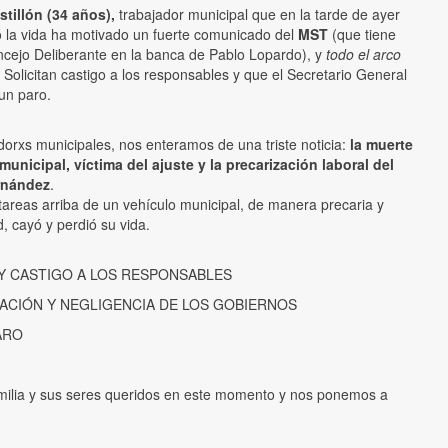
stillón (34 años),
trabajador municipal que en la tarde de ayer
ó la vida ha motivado un fuerte comunicado del
MST
(que tiene
ncejo Deliberante en la banca de Pablo Lopardo), y
todo el arco
. Solicitan castigo a los responsables y que el Secretario General
un paro.
adorxs municipales, nos enteramos de una triste noticia:
la muerte
unicipal, víctima del ajuste y la precarización laboral del
rnández
.
tareas arriba de un vehículo municipal, de manera precaria y
, cayó y perdió su vida.
 Y CASTIGO A LOS RESPONSABLES
ZACIÓN Y NEGLIGENCIA DE LOS GOBIERNOS
ARO
ilia y sus seres queridos en este momento y nos ponemos a