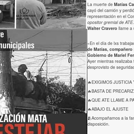
La muerte de
Matías Ca
cayó del camión y perdi
representación en el Co
opositor gremial de ATE
Walter Cravero
llame a 
«En el día de lxs trabaj
de Matías, compañero m
Gobierno de Mariel Fe
Ayer mientras realizaba 
desprovisto de seguridad
🔥EXIGIMOS JUSTICIA
🔥BASTA DE PRECARI
🔥QUE ATE LLAME A P
🔥ABAJO EL AJUSTE
🫂Acompañamos a la fam
disposición.