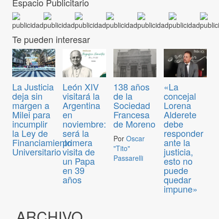
Espacio Publicitario
Te pueden interesar
La Justicia
León XIV
138 años
«La
deja sin
visitará la
de la
concejal
margen a
Argentina
Sociedad
Lorena
Milei para
en
Francesa
Alderete
incumplir
noviembre:
de Moreno
debe
la Ley de
será la
responder
Por
Oscar
Financiamiento
primera
ante la
"Tito"
Universitario
visita de
justicia,
Passarelli
un Papa
esto no
en 39
puede
años
quedar
impune»
ARCHIVO