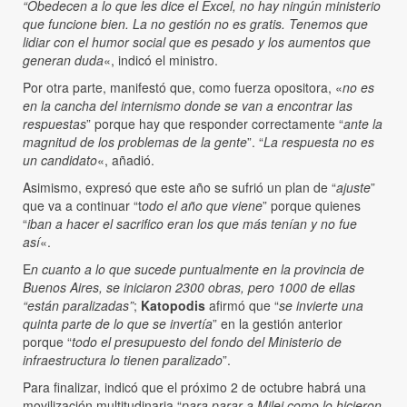
“Obedecen a lo que les dice el Excel, no hay ningún ministerio
que funcione bien. La no gestión no es gratis. Tenemos que
lidiar con el humor social que es pesado y los aumentos que
generan duda
«, indicó el ministro.
Por otra parte, manifestó que, como fuerza opositora, «
no es
en la cancha del internismo donde se van a encontrar las
respuestas
” porque hay que responder correctamente “
ante la
magnitud de los problemas de la gente
”. “
La respuesta no es
un candidato
«, añadió.
Asimismo, expresó que este año se sufrió un plan de “
ajuste
”
que va a continuar “t
odo el año que viene
” porque quienes
“
iban a hacer el sacrifico eran los que más tenían y no fue
así
«.
E
n cuanto a lo que sucede puntualmente en la provincia de
Buenos Aires, se iniciaron 2300 obras, pero 1000 de ellas
“están paralizadas”
;
Katopodis
afirmó que “
se invierte una
quinta parte de lo que se invertía
” en la gestión anterior
porque “
todo el presupuesto del fondo del Ministerio de
infraestructura lo tienen paralizado
”.
Para finalizar, indicó que el próximo 2 de octubre habrá una
movilización multitudinaria “
para parar a Milei como lo hicieron