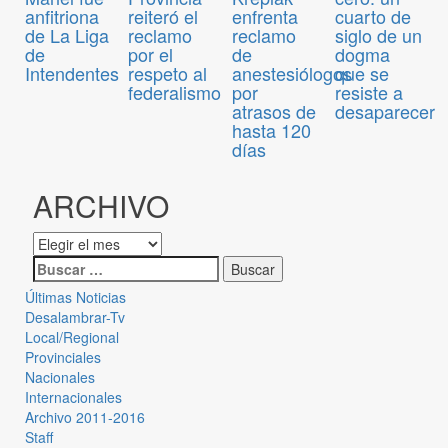
anfitriona
enfrenta
cuarto de
reiteró el
de La Liga
reclamo
siglo de un
reclamo
de
de
dogma
por el
Intendentes
anestesiólogos
que se
respeto al
por
resiste a
federalismo
atrasos de
desaparecer
hasta 120
días
ARCHIVO
Últimas Noticias
Desalambrar-Tv
Local/Regional
Provinciales
Nacionales
Internacionales
Archivo 2011-2016
Staff