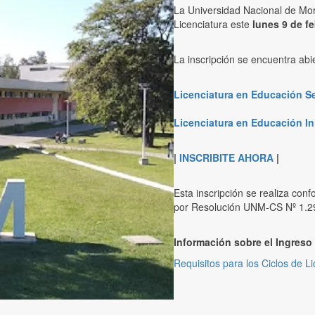
La Universidad Nacional de More
Licenciatura este
lunes 9 de fe
La inscripción se encuentra abi
Licenciatura en Educación Se
Licenciatura en Educación Ini
|
INSCRIBITE AHORA
|
Esta inscripción se realiza co
por Resolución UNM-CS Nº 1.2
Información sobre el Ingreso
Requisitos para los Ciclos de L