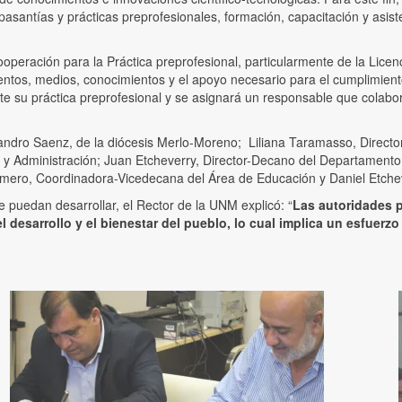
, pasantías y prácticas preprofesionales, formación, capacitación y asis
eración para la Práctica preprofesional, particularmente de la Licenci
entos, medios, conocimientos y el apoyo necesario para el cumplimiento
te su práctica preprofesional y se asignará un responsable que colabore
andro Saenz, de la diócesis Merlo-Moreno; Liliana Taramasso, Direct
 Administración; Juan Etcheverry, Director-Decano del Departamento 
omero, Coordinadora-Vicedecana del Área de Educación y Daniel Etchev
e puedan desarrollar, el Rector de la UNM explicó: “
Las autoridades 
l desarrollo y el bienestar del pueblo, lo cual implica un esfuerz