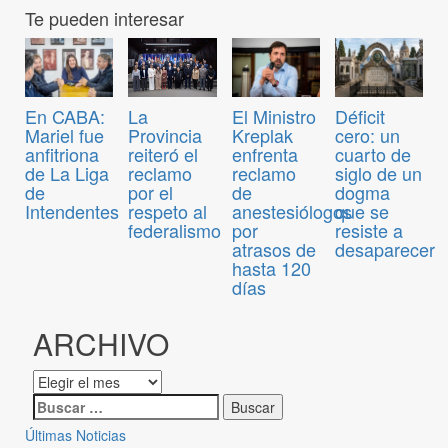
Te pueden interesar
En CABA:
El Ministro
Déficit
La
Mariel fue
Kreplak
cero: un
Provincia
anfitriona
enfrenta
cuarto de
reiteró el
de La Liga
reclamo
siglo de un
reclamo
de
de
dogma
por el
Intendentes
anestesiólogos
que se
respeto al
por
resiste a
federalismo
atrasos de
desaparecer
hasta 120
días
ARCHIVO
Últimas Noticias