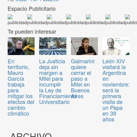
Espacio Publicitario
Te pueden interesar
En
La Justicia
Galmarini
León XIV
territorio,
deja sin
quiere
visitará la
Mauro
margen a
cerrar el
Argentina
García
Milei para
paso a
en
trabaja
incumplir
Milei en
noviembre:
para
la Ley de
Buenos
será la
mitigar los
Financiamiento
Aires
primera
efectos del
Universitario
visita de
cambio
un Papa
climático
en 39
años
ARCHIVO